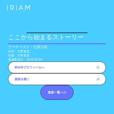
ここから始まるストーリー
アーティスト：
七原六花
作詞：
大野直也
作曲：
大野直也
楽曲配信日：
2026.06.04
IRIAMプロフィールへ
楽曲を聴く
楽曲一覧へ