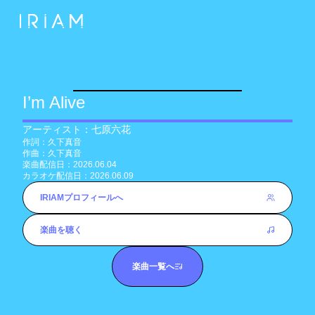
I’m Alive
アーティスト：
七原六花
作詞：
久下真音
作曲：
久下真音
楽曲配信日：
2026.06.04
カラオケ配信日：
2026.06.09
IRIAMプロフィールへ
楽曲を聴く
楽曲一覧へ