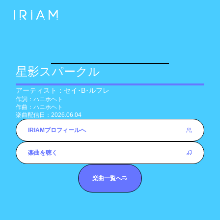
星影スパークル
アーティスト：
セイ･B･ルフレ
作詞：
ハニホヘト
作曲：
ハニホヘト
楽曲配信日：
2026.06.04
IRIAMプロフィールへ
楽曲を聴く
楽曲一覧へ